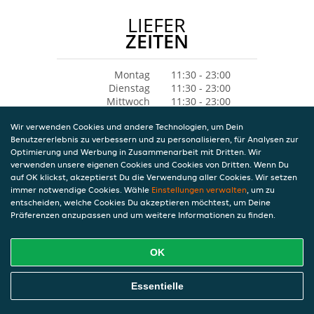
LIEFER
ZEITEN
Montag
11:30 - 23:00
Dienstag
11:30 - 23:00
Mittwoch
11:30 - 23:00
Donnerstag
11:30 - 23:00
Wir verwenden Cookies und andere Technologien, um Dein
Freitag
11:30 - 23:00
Benutzererlebnis zu verbessern und zu personalisieren, für Analysen zur
Samstag
15:00 - 23:00
Optimierung und Werbung in Zusammenarbeit mit Dritten. Wir
Sonntag
15:00 - 23:00
verwenden unsere eigenen Cookies und Cookies von Dritten. Wenn Du
auf OK klickst, akzeptierst Du die Verwendung aller Cookies. Wir setzen
immer notwendige Cookies. Wähle
Einstellungen verwalten
, um zu
entscheiden, welche Cookies Du akzeptieren möchtest, um Deine
Präferenzen anzupassen und um weitere Informationen zu finden.
OK
Essentielle